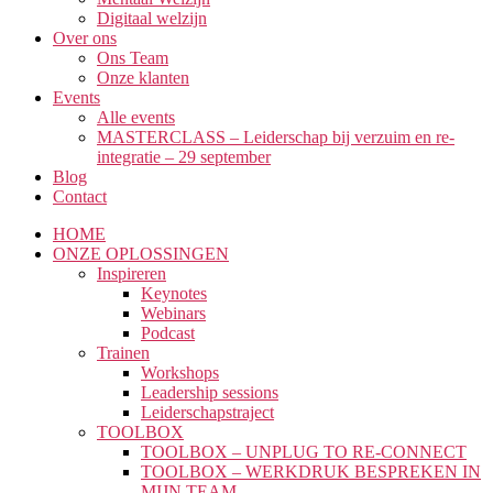
Digitaal welzijn
Over ons
Ons Team
Onze klanten
Events
Alle events
MASTERCLASS – Leiderschap bij verzuim en re-
integratie – 29 september
Blog
Contact
HOME
ONZE OPLOSSINGEN
Inspireren
Keynotes
Webinars
Podcast
Trainen
Workshops
Leadership sessions
Leiderschapstraject
TOOLBOX
TOOLBOX – UNPLUG TO RE-CONNECT
TOOLBOX – WERKDRUK BESPREKEN IN
MIJN TEAM