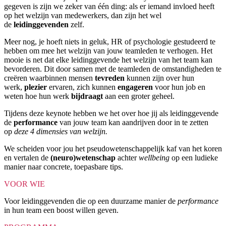
gegeven is zijn we zeker van één ding: als er iemand invloed heeft
op het welzijn van medewerkers, dan zijn het wel
de
leidinggevenden
zelf.
Meer nog, je hoeft niets in geluk, HR of psychologie gestudeerd te
hebben om mee het welzijn van jouw teamleden te verhogen. Het
mooie is net dat elke leidinggevende het welzijn van het team kan
bevorderen. Dit door samen met de teamleden de omstandigheden te
creëren waarbinnen mensen
tevreden
kunnen zijn over hun
werk,
plezier
ervaren, zich kunnen
engageren
voor hun job en
weten hoe hun werk
bijdraagt
aan een groter geheel.
Tijdens deze keynote hebben we het over hoe jij als leidinggevende
de
performance
van jouw team kan aandrijven door in te zetten
op
deze 4 dimensies van welzijn.
We scheiden voor jou het pseudowetenschappelijk kaf van het koren
en vertalen de
(neuro)wetenschap
achter
wellbeing
op een ludieke
manier naar concrete, toepasbare tips.
VOOR WIE
Voor leidinggevenden die op een duurzame manier de
performance
in hun team een boost willen geven.