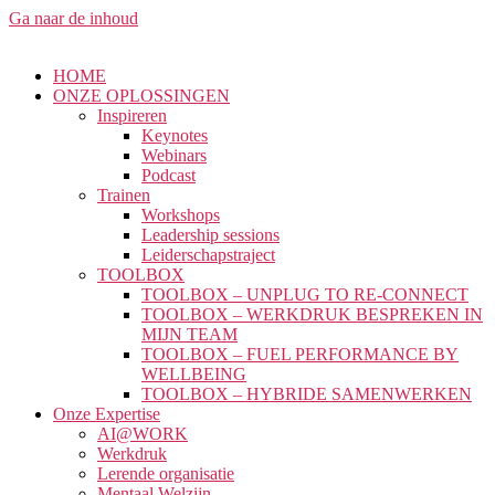
Ga naar de inhoud
HOME
ONZE OPLOSSINGEN
Inspireren
Keynotes
Webinars
Podcast
Trainen
Workshops
Leadership sessions
Leiderschapstraject
TOOLBOX
TOOLBOX – UNPLUG TO RE-CONNECT
TOOLBOX – WERKDRUK BESPREKEN IN
MIJN TEAM
TOOLBOX – FUEL PERFORMANCE BY
WELLBEING
TOOLBOX – HYBRIDE SAMENWERKEN
Onze Expertise
AI@WORK
Werkdruk
Lerende organisatie
Mentaal Welzijn